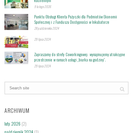
kuchennym
9 lutego 2026
Punktu Obsługi Klienta Pożyczki dla Podmiotów Ekonomii
Społecznej i z Funduszu Dostępności w Inkubatorze
28 października 2024
29 lipca 2024
Zapraszamy do strefy Coworkingowej- wynajmujemy atrakcyjne
przestrzenie w ramach usługi „biurka na godziny”.
29 lipca 2024
ARCHIWUM
luty 2026
(2)
październik 2024
(1)