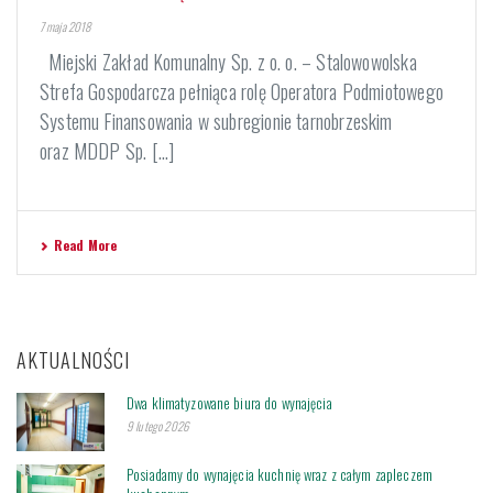
7 maja 2018
Miejski Zakład Komunalny Sp. z o. o. – Stalowowolska
Strefa Gospodarcza pełniąca rolę Operatora Podmiotowego
Systemu Finansowania w subregionie tarnobrzeskim
oraz MDDP Sp. [...]
Read More
AKTUALNOŚCI
Dwa klimatyzowane biura do wynajęcia
9 lutego 2026
Posiadamy do wynajęcia kuchnię wraz z całym zapleczem