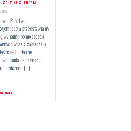
LECZEM KUCHENNYM
go 2026
owni Państwo,
zyjemnością przedstawiamy
tę wynajmu pomieszczeń
ennych wraz z zapleczem.
eszczenia idealne
rowadzenia działalności
ronomicznej, [...]
ad More