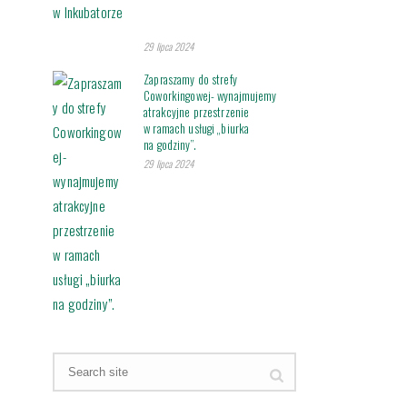
29 lipca 2024
Zapraszamy do strefy
Coworkingowej- wynajmujemy
atrakcyjne przestrzenie
w ramach usługi „biurka
na godziny”.
29 lipca 2024