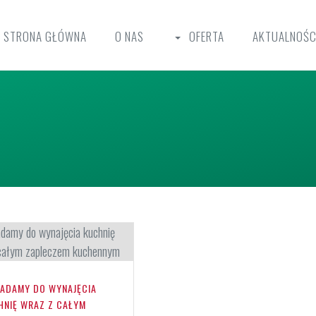
STRONA GŁÓWNA
O NAS
OFERTA
AKTUALNOŚC
IADAMY DO WYNAJĘCIA
HNIĘ WRAZ Z CAŁYM