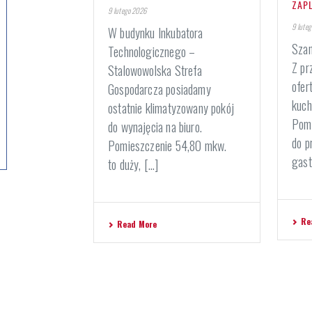
ZAP
9 lutego 2026
9 lute
W budynku Inkubatora
Szan
Technologicznego –
Z pr
Stalowowolska Strefa
ofer
Gospodarcza posiadamy
kuch
ostatnie klimatyzowany pokój
Pomi
do wynajęcia na biuro.
do p
Pomieszczenie 54,80 mkw.
gast
to duży, [...]
Re
Read More