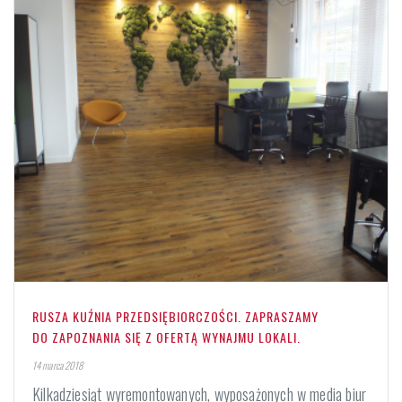
RUSZA KUŹNIA PRZEDSIĘBIORCZOŚCI. ZAPRASZAMY
DO ZAPOZNANIA SIĘ Z OFERTĄ WYNAJMU LOKALI.
14 marca 2018
Kilkadziesiąt wyremontowanych, wyposażonych w media biur