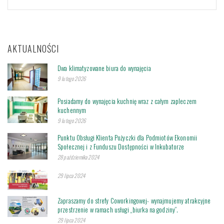
AKTUALNOŚCI
Dwa klimatyzowane biura do wynajęcia
9 lutego 2026
Posiadamy do wynajęcia kuchnię wraz z całym zapleczem
kuchennym
9 lutego 2026
Punktu Obsługi Klienta Pożyczki dla Podmiotów Ekonomii
Społecznej i z Funduszu Dostępności w Inkubatorze
28 października 2024
29 lipca 2024
Zapraszamy do strefy Coworkingowej- wynajmujemy atrakcyjne
przestrzenie w ramach usługi „biurka na godziny”.
29 lipca 2024