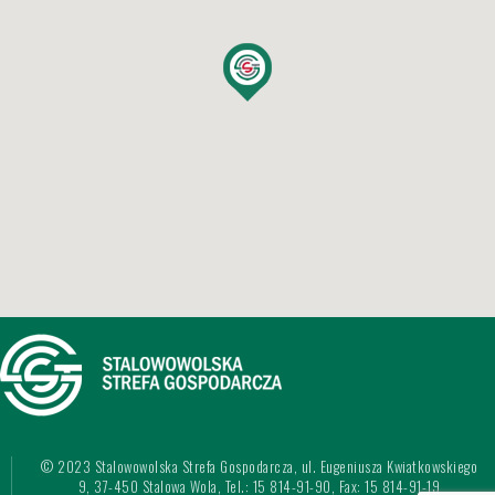
© 2023 Stalowowolska Strefa Gospodarcza, ul. Eugeniusza Kwiatkowskiego
9, 37-450 Stalowa Wola, Tel.: 15 814-91-90, Fax: 15 814-91-19