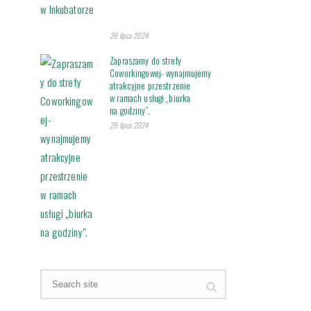
29 lipca 2024
Zapraszamy do strefy
Coworkingowej- wynajmujemy
atrakcyjne przestrzenie
w ramach usługi „biurka
na godziny”.
29 lipca 2024