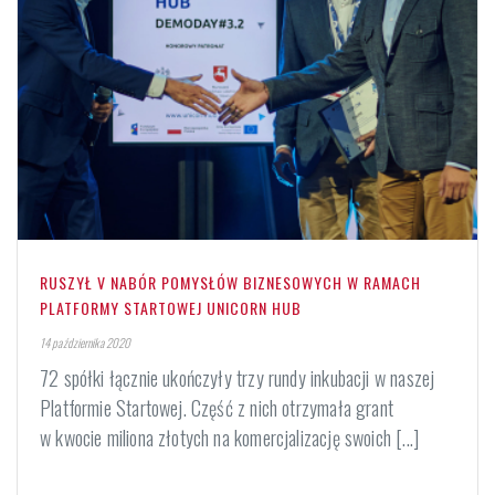
RUSZYŁ V NABÓR POMYSŁÓW BIZNESOWYCH W RAMACH
PLATFORMY STARTOWEJ UNICORN HUB
14 października 2020
72 spółki łącznie ukończyły trzy rundy inkubacji w naszej
Platformie Startowej. Część z nich otrzymała grant
w kwocie miliona złotych na komercjalizację swoich [...]