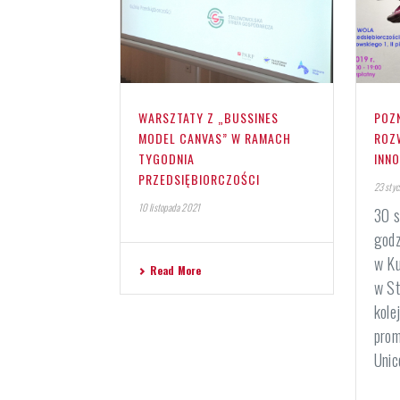
WARSZTATY Z „BUSSINES
POZN
MODEL CANVAS” W RAMACH
ROZ
TYGODNIA
INN
PRZEDSIĘBIORCZOŚCI
23 styc
10 listopada 2021
30 s
godz
w Ku
Read More
w St
kole
prom
Unico