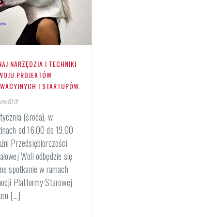
AJ NARZĘDZIA I TECHNIKI
WOJU PROJEKTÓW
OWACYJNYCH I STARTUPÓW.
znia 2019
tycznia (środa), w
inach od 16.00 do 19.00
źni Przedsiębiorczości
alowej Woli odbędzie się
jne spotkanie w ramach
ocji Platformy Starowej
rn [...]