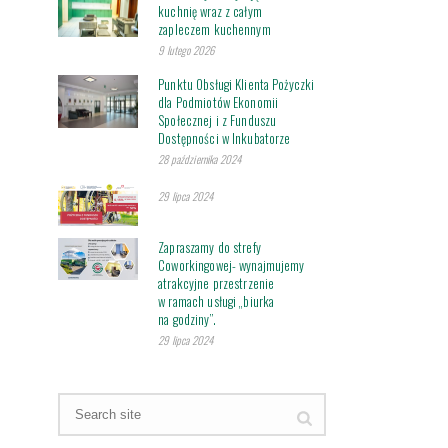
kuchnię wraz z całym
zapleczem kuchennym
9 lutego 2026
Punktu Obsługi Klienta Pożyczki
dla Podmiotów Ekonomii
Społecznej i z Funduszu
Dostępności w Inkubatorze
28 października 2024
29 lipca 2024
Zapraszamy do strefy
Coworkingowej- wynajmujemy
atrakcyjne przestrzenie
w ramach usługi „biurka
na godziny”.
29 lipca 2024