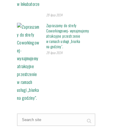
29 lipca 2024
Zapraszamy do strefy
Coworkingowej- wynajmujemy
atrakcyjne przestrzenie
w ramach usługi „biurka
na godziny”.
29 lipca 2024