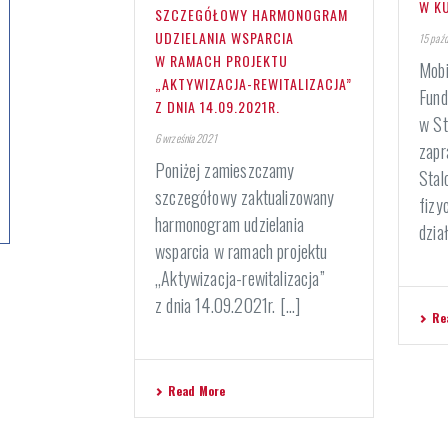
W K
SZCZEGÓŁOWY HARMONOGRAM
UDZIELANIA WSPARCIA
15 paźd
W RAMACH PROJEKTU
Mobi
„AKTYWIZACJA-REWITALIZACJA”
Fund
Z DNIA 14.09.2021R.
w St
6 września 2021
zapr
Poniżej zamieszczamy
Stal
szczegółowy zaktualizowany
fizy
harmonogram udzielania
dział
wsparcia w ramach projektu
„Aktywizacja-rewitalizacja”
z dnia 14.09.2021r. [...]
Re
Read More