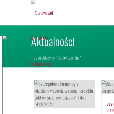
Aktualności
Tag Archives for: "projekty unijne"
BEZ
O F