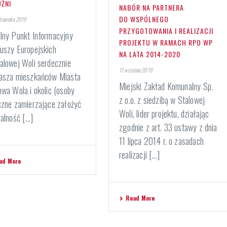
UŹNI
NABÓR NA PARTNERA
DO WSPÓLNEGO
ziernika 2019
PRZYGOTOWANIA I REALIZACJI
lny Punkt Informacyjny
PROJEKTU W RAMACH RPO WP
uszy Europejskich
NA LATA 2014-2020
alowej Woli serdecznie
11 września 2019
asza mieszkańców Miasta
Miejski Zakład Komunalny Sp.
owa Wola i okolic (osoby
z o.o. z siedzibą w Stalowej
czne zamierzające założyć
Woli, lider projektu, działając
alność [...]
zgodnie z art. 33 ustawy z dnia
11 lipca 2014 r. o zasadach
realizacji [...]
ad More
Read More