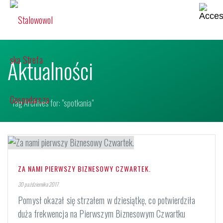
Aktualności
Tag Archives for: "spotkania"
ZA NAMI PIERWSZY BIZNESOWY CZWARTEK.
30 października 2017
Pomysł okazał się strzałem w dziesiątkę, co potwierdziła
duża frekwencja na Pierwszym Biznesowym Czwartku