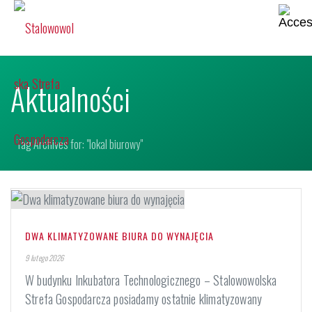
Aktualności
Tag Archives for: "lokal biurowy"
DWA KLIMATYZOWANE BIURA DO WYNAJĘCIA
9 lutego 2026
W budynku Inkubatora Technologicznego – Stalowowolska
Strefa Gospodarcza posiadamy ostatnie klimatyzowany