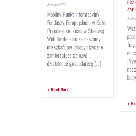
PRZ
8 czerwca 2022
ZAP
Mobilny Punkt Informacyjny
6 sierp
Funduszy Europejskich w Kuźni
Wszy
Przedsiębiorczości w Stalowej
prze
Woli Serdecznie zapraszamy
fizy
mieszkańców (osoby fizyczne
do z
zamierzające założyć
Prze
działalność gospodarczą [...]
nasz
budy
Read More
Re