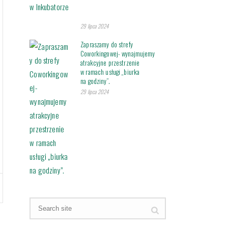
29 lipca 2024
Zapraszamy do strefy
Coworkingowej- wynajmujemy
atrakcyjne przestrzenie
w ramach usługi „biurka
na godziny”.
29 lipca 2024