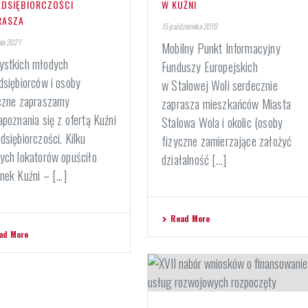
EDSIĘBIORCZOŚCI
W KUŹNI
RASZA
15 października 2019
nia 2021
Mobilny Punkt Informacyjny
stkich młodych
Funduszy Europejskich
dsiębiorców i osoby
w Stalowej Woli serdecznie
czne zapraszamy
zaprasza mieszkańców Miasta
apoznania się z ofertą Kuźni
Stalowa Wola i okolic (osoby
dsiębiorczości. Kilku
fizyczne zamierzające założyć
ych lokatorów opuściło
działalność [...]
nek Kuźni – [...]
Read More
ad More