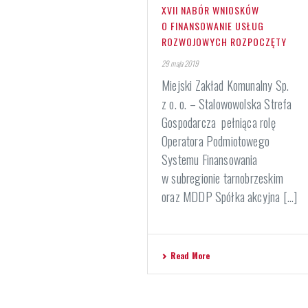
XVII NABÓR WNIOSKÓW
O FINANSOWANIE USŁUG
ROZWOJOWYCH ROZPOCZĘTY
29 maja 2019
Miejski Zakład Komunalny Sp.
z o. o. – Stalowowolska Strefa
Gospodarcza pełniąca rolę
Operatora Podmiotowego
Systemu Finansowania
w subregionie tarnobrzeskim
oraz MDDP Spółka akcyjna [...]
Read More