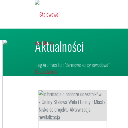
Aktualności
Tag Archives for: "darmowe kursy zawodowe"