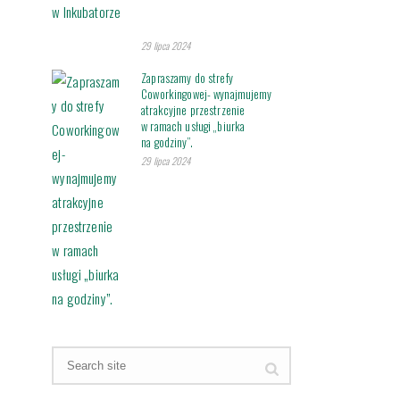
29 lipca 2024
Zapraszamy do strefy
Coworkingowej- wynajmujemy
atrakcyjne przestrzenie
w ramach usługi „biurka
na godziny”.
29 lipca 2024