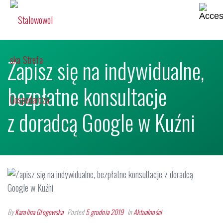
Zapisz się na indywidualne,
bezpłatne konsultacje
z doradcą Google w Kuźni
By
Karolina Głogowska
Posted
5 grudnia 2019
In
Aktualności