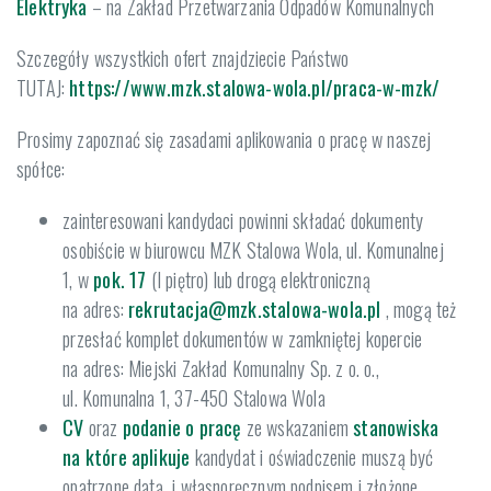
Elektryka
– na Zakład Przetwarzania Odpadów Komunalnych
Szczegóły wszystkich ofert znajdziecie Państwo
TUTAJ:
https://www.mzk.stalowa-wola.pl/praca-w-mzk/
Prosimy zapoznać się zasadami aplikowania o pracę w naszej
spółce:
zainteresowani kandydaci powinni składać dokumenty
osobiście w biurowcu MZK Stalowa Wola, ul. Komunalnej
1, w
pok. 17
(I piętro) lub drogą elektroniczną
na adres:
rekrutacja@mzk.stalowa-wola.pl
, mogą też
przesłać komplet dokumentów w zamkniętej kopercie
na adres: Miejski Zakład Komunalny Sp. z o. o.,
ul. Komunalna 1, 37-450 Stalowa Wola
CV
oraz
podanie o pracę
ze wskazaniem
stanowiska
na które aplikuje
kandydat i oświadczenie muszą być
opatrzone datą i własnoręcznym podpisem i złożone