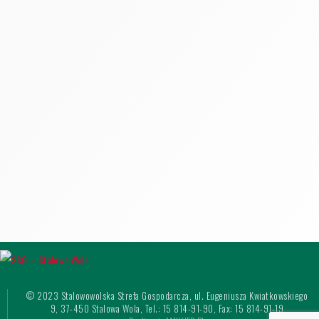
© 2023 Stalowowolska Strefa Gospodarcza, ul. Eugeniusza Kwiatkowskiego
9, 37-450 Stalowa Wola, Tel.: 15 814-91-90, Fax: 15 814-91-19