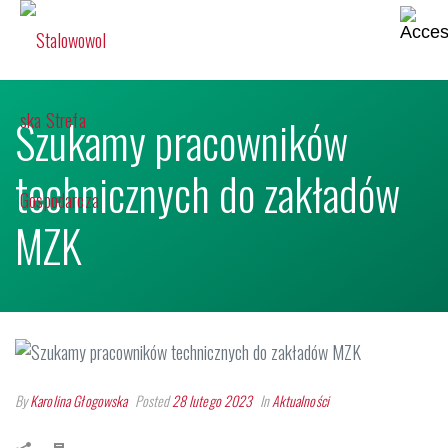
Szukamy pracowników
technicznych do zakładów
MZK
By
Karolina Głogowska
Posted
28 lutego 2023
In
Aktualności