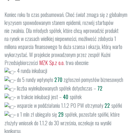
Koniec roku to czas podsumowań. Choć świat zmaga się z globalnym
kryzysem spowodowanym stanem epidemii, rozwój startupów
nie zwalnia. Dla młodych spółek, które chcą wprowadzić produkt
na rynek w czasach wielkiej niepewności, możliwość zdobycia 1
miliona wsparcia finansowego to duża szansa i okazja, którą warto
wykorzystać. W projekcie prowadzonym przez zespół Kuźni
Przedsiębiorczości
MZK Sp.z o.o.
trwa obecnie:
4 runda inkubacji
do 5 rundy wpłynęło
270
zgłoszeń pomysłów biznesowych
liczba wyinkubowanych spółek dotychczas –
72
w trakcie inkubacji jest –
40
spółek
wsparcie w poddziałaniu 1.1.2 PO PW otrzymały
22
spółki
o 1 mln zł ubiegało się
29
spółek, pozostałe spółki, które
złożyły wniosek do 1.1.2 do 30 września, oczekuje na wyniki
konkursu.