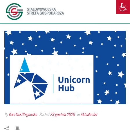
By
Karolina Głogowska
Posted
23 grudnia 2020
In
Aktualności