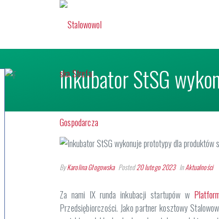
Inkubator StSG wykon
By
Karolina Głogowska
Posted
20 lutego 2023
In
Aktualności
Za nami IX runda inkubacji startupów w
Platfor
Przedsiębiorczości. Jako partner kosztowy Stalowo