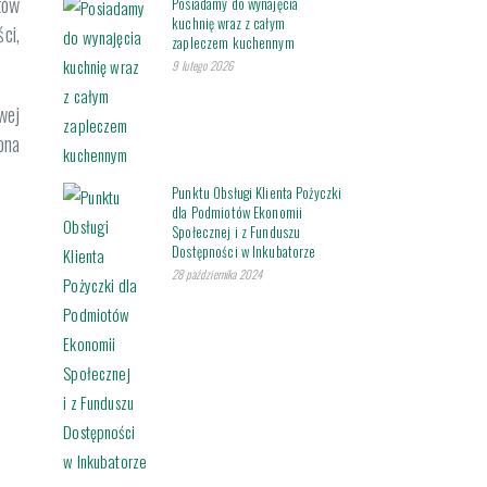
tów
Posiadamy do wynajęcia
kuchnię wraz z całym
ci,
zapleczem kuchennym
9 lutego 2026
wej
ona
Punktu Obsługi Klienta Pożyczki
dla Podmiotów Ekonomii
Społecznej i z Funduszu
Dostępności w Inkubatorze
28 października 2024