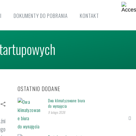
I
DOKUMENTY DO POBRANIA
KONTAKT
startupowych
OSTATNIO DODANE
Dwa klimatyzowane biura
do wynajęcia
9 lutego 2026
źni
ego