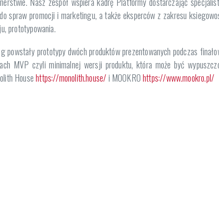
nerstwie. Nasz zespół wspiera kadrę Platformy dostarczając specjalis
a do spraw promocji i marketingu, a także eksperców z zakresu ksiegowoś
ju, prototypowania.
StSg powstały prototypy dwóch produktów prezentowanych podczas finało
ach MVP czyli minimalnej wersji produktu, która może być wypuszcz
nolith House
https://monolith.house/
i MOOKRO
https://www.mookro.pl/