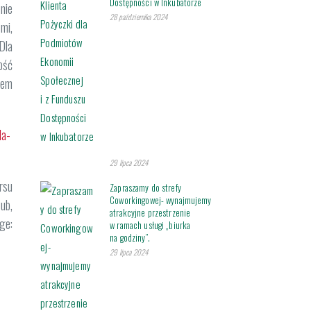
Dostępności w Inkubatorze
nie
28 października 2024
mi,
Dla
ość
iem
la-
29 lipca 2024
rsu
Zapraszamy do strefy
Coworkingowej- wynajmujemy
ub,
atrakcyjne przestrzenie
ge:
w ramach usługi „biurka
na godziny”.
29 lipca 2024