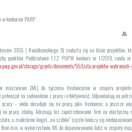
resem StSG ( Kwiatkowskiego 9) znalazła się na liście projektów, kt
iczbę punktów Poddziałanie 1.1.2 POPW konkurs nr 1/2019, runda nr
w.parp.gov.pl/storage/grants/documents/55/Lista-projektw-wybranych-
ie maszynowe (ML) do łączenia freelancerów w zespoły projekto
 potencjał na zadowolenie z pracy i efektywność. Odpowiadają na potrz
i pracy – wielu decyduje się na pracę jako freelancer, a jeszcze wię
) na pracę zdalną. Adresują też zapotrzebowanie firm na elastyczną s
 stałe, a znalezienie kogoś „na szybko” często kończy się niedopasowan
a tkwi m.in. w wykorzystaniu ML do dopasowywania ludzi w zespoły maj