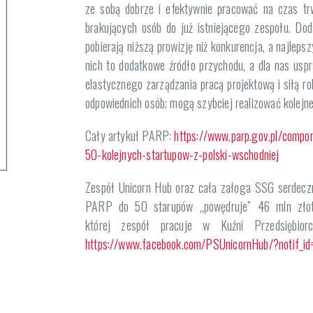
ze sobą dobrze i efektywnie pracować na czas tr
brakujących osób do już istniejącego zespołu. Do
pobierają niższą prowizję niż konkurencja, a najlep
nich to dodatkowe źródło przychodu, a dla nas usp
elastycznego zarządzania pracą projektową i siłą r
odpowiednich osób; mogą szybciej realizować kolejn
Cały artykuł PARP:
https://www.parp.gov.pl/compo
50-kolejnych-startupow-z-polski-wschodniej
Zespół Unicorn Hub oraz cała załoga SSG serdeczn
PARP do 50 starupów „powędruje” 46 mln złoty
której zespół pracuje w Kuźni Przedsiębiorc
https://www.facebook.com/PSUnicornHub/?notif_i