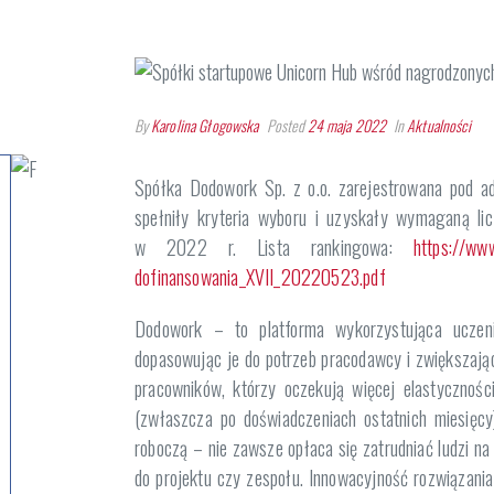
By
Karolina Głogowska
Posted
24 maja 2022
In
Aktualności
Spółka Dodowork Sp. z o.o. zarejestrowana pod ad
spełniły kryteria wyboru i uzyskały wymaganą l
w 2022 r. Lista rankingowa:
https://ww
dofinansowania_XVII_20220523.pdf
Dodowork – to platforma wykorzystująca uczen
dopasowując je do potrzeb pracodawcy i zwiększając
pracowników, którzy oczekują więcej elastycznośc
(zwłaszcza po doświadczeniach ostatnich miesięcy
roboczą – nie zawsze opłaca się zatrudniać ludzi na
do projektu czy zespołu. Innowacyjność rozwiązani