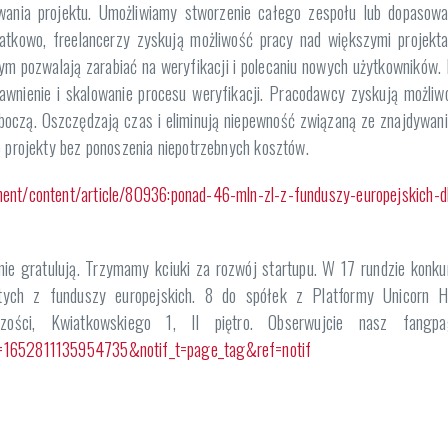
wania projektu. Umożliwiamy stworzenie całego zespołu lub dopasowa
datkowo, freelancerzy zyskują możliwość pracy nad większymi projekta
szym pozwalają zarabiać na weryfikacji i polecaniu nowych użytkowników. 
rawnienie i skalowanie procesu weryfikacji. Pracodawcy zyskują możliw
oboczą. Oszczędzają czas i eliminują niepewność związaną ze znajdywan
e projekty bez ponoszenia niepotrzebnych kosztów.
nent/content/article/80936:ponad-46-mln-zl-z-funduszy-europejskich-d
ie gratulują. Trzymamy kciuki za rozwój startupu. W 17 rundzie konku
ch z funduszy europejskich. 8 do spółek z Platformy Unicorn H
zości, Kwiatkowskiego 1, II piętro. Obserwujcie nasz fangpa
d=1652811135954735&notif_t=page_tag&ref=notif