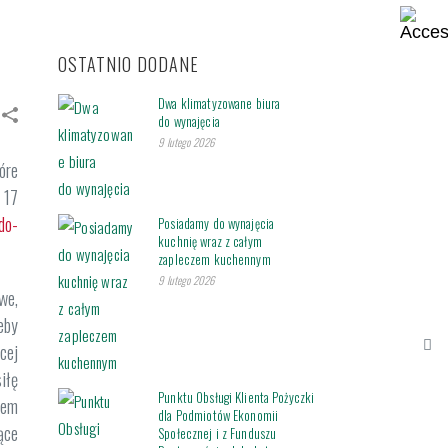
OSTATNIO DODANE
Dwa klimatyzowane biura
do wynajęcia
9 lutego 2026
óre
 17
do-
Posiadamy do wynajęcia
kuchnię wraz z całym
zapleczem kuchennym
9 lutego 2026
we,
eby
cej
iłę
Punktu Obsługi Klienta Pożyczki
iem
dla Podmiotów Ekonomii
ące
Społecznej i z Funduszu